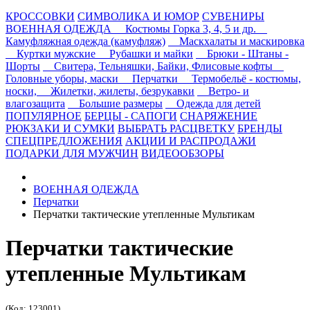
КРОССОВКИ
СИМВОЛИКА И ЮМОР
СУВЕНИРЫ
ВОЕННАЯ ОДЕЖДА
Костюмы Горка 3, 4, 5 и др.
Камуфляжная одежда (камуфляж)
Маскхалаты и маскировка
Куртки мужские
Рубашки и майки
Брюки - Штаны -
Шорты
Свитера, Тельняшки, Байки, Флисовые кофты
Головные уборы, маски
Перчатки
Термобельё - костюмы,
носки,
Жилетки, жилеты, безрукавки
Ветро- и
влагозащита
Большие размеры
Одежда для детей
ПОПУЛЯРНОЕ
БЕРЦЫ - САПОГИ
СНАРЯЖЕНИЕ
РЮКЗАКИ И СУМКИ
ВЫБРАТЬ РАСЦВЕТКУ
БРЕНДЫ
СПЕЦПРЕДЛОЖЕНИЯ
АКЦИИ И РАСПРОДАЖИ
ПОДАРКИ ДЛЯ МУЖЧИН
ВИДЕООБЗОРЫ
ВОЕННАЯ ОДЕЖДА
Перчатки
Перчатки тактические утепленные Мультикам
Перчатки тактические
утепленные Мультикам
(Код: 123001)