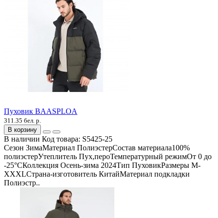
Пуховик BAASPLOA
311.35 бел. р.
В корзину
В наличии
Код товара:
S5425-25
Сезон ЗимаМатериал ПолиэстерСостав материала100%
полиэстерУтеплитель Пух,пероТемпературный режимОт 0 до
-25°СКоллекция Осень-зима 2024Тип ПуховикРазмеры M-
XXXLСтрана-изготовитель КитайМатериал подкладки
Полиэстр..