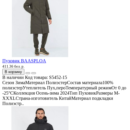
Пуховик BAASPLOA
411.36 бел. р.
В корзину
В наличии
Код товара:
S5452-15
Сезон ЗимаМатериал ПолиэстерСостав материала100%
полиэстерУтеплитель Пух,пероТемпературный режимОт 0 до
-25°СКоллекция Осень-зима 2024Тип ПуховикРазмеры M-
XXXLСтрана-изготовитель КитайМатериал подкладки
Полиэстр..