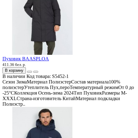
Пуховик BAASPLOA
411.36 бел. р.
В корзину
В наличии
Код товара:
S5452-1
Сезон ЗимаМатериал ПолиэстерСостав материала100%
полиэстерУтеплитель Пух,пероТемпературный режимОт 0 до
-25°СКоллекция Осень-зима 2024Тип ПуховикРазмеры M-
XXXLСтрана-изготовитель КитайМатериал подкладки
Полиэстр..