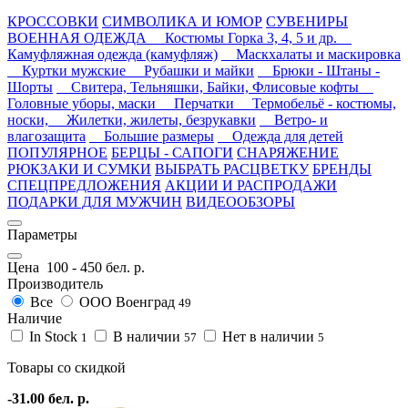
КРОССОВКИ
СИМВОЛИКА И ЮМОР
СУВЕНИРЫ
ВОЕННАЯ ОДЕЖДА
Костюмы Горка 3, 4, 5 и др.
Камуфляжная одежда (камуфляж)
Маскхалаты и маскировка
Куртки мужские
Рубашки и майки
Брюки - Штаны -
Шорты
Свитера, Тельняшки, Байки, Флисовые кофты
Головные уборы, маски
Перчатки
Термобельё - костюмы,
носки,
Жилетки, жилеты, безрукавки
Ветро- и
влагозащита
Большие размеры
Одежда для детей
ПОПУЛЯРНОЕ
БЕРЦЫ - САПОГИ
СНАРЯЖЕНИЕ
РЮКЗАКИ И СУМКИ
ВЫБРАТЬ РАСЦВЕТКУ
БРЕНДЫ
СПЕЦПРЕДЛОЖЕНИЯ
АКЦИИ И РАСПРОДАЖИ
ПОДАРКИ ДЛЯ МУЖЧИН
ВИДЕООБЗОРЫ
Параметры
Цена
100
-
450
бел. р.
Производитель
Все
ООО Военград
49
Наличие
In Stock
В наличии
Нет в наличии
1
57
5
Товары со скидкой
-31.00 бел. р.