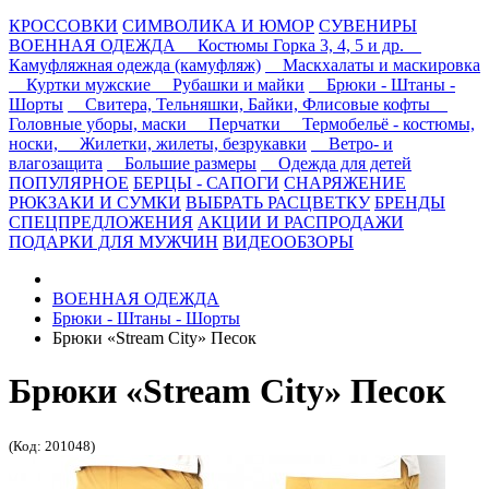
КРОССОВКИ
СИМВОЛИКА И ЮМОР
СУВЕНИРЫ
ВОЕННАЯ ОДЕЖДА
Костюмы Горка 3, 4, 5 и др.
Камуфляжная одежда (камуфляж)
Маскхалаты и маскировка
Куртки мужские
Рубашки и майки
Брюки - Штаны -
Шорты
Свитера, Тельняшки, Байки, Флисовые кофты
Головные уборы, маски
Перчатки
Термобельё - костюмы,
носки,
Жилетки, жилеты, безрукавки
Ветро- и
влагозащита
Большие размеры
Одежда для детей
ПОПУЛЯРНОЕ
БЕРЦЫ - САПОГИ
СНАРЯЖЕНИЕ
РЮКЗАКИ И СУМКИ
ВЫБРАТЬ РАСЦВЕТКУ
БРЕНДЫ
СПЕЦПРЕДЛОЖЕНИЯ
АКЦИИ И РАСПРОДАЖИ
ПОДАРКИ ДЛЯ МУЖЧИН
ВИДЕООБЗОРЫ
ВОЕННАЯ ОДЕЖДА
Брюки - Штаны - Шорты
Брюки «Stream City» Песок
Брюки «Stream City» Песок
(Код: 201048)