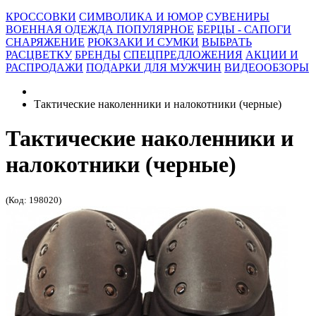
КРОССОВКИ
СИМВОЛИКА И ЮМОР
СУВЕНИРЫ
ВОЕННАЯ ОДЕЖДА
ПОПУЛЯРНОЕ
БЕРЦЫ - САПОГИ
СНАРЯЖЕНИЕ
РЮКЗАКИ И СУМКИ
ВЫБРАТЬ
РАСЦВЕТКУ
БРЕНДЫ
СПЕЦПРЕДЛОЖЕНИЯ
АКЦИИ И
РАСПРОДАЖИ
ПОДАРКИ ДЛЯ МУЖЧИН
ВИДЕООБЗОРЫ
Тактические наколенники и налокотники (черные)
Тактические наколенники и
налокотники (черные)
(Код: 198020)